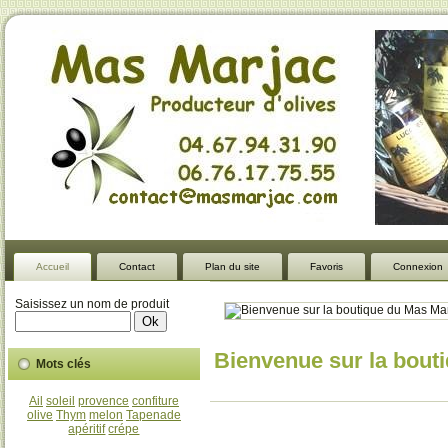
Accueil
Contact
Plan du site
Favoris
Connexion
Saisissez un nom de produit
Bienvenue sur la bout
Mots clés
Ail
soleil
provence
confiture
olive
Thym
melon
Tapenade
apéritif
crépe